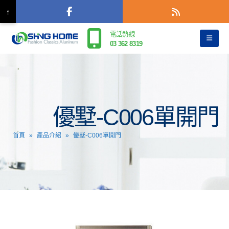
↑
電話熱線
03 362 8319
優墅-C006單開門
首頁
»
產品介紹
»
優墅-C006單開門