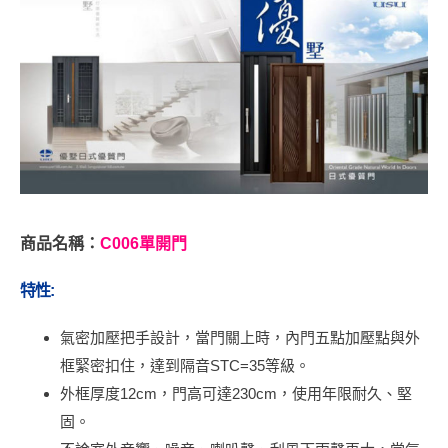
商品名稱：
C006單開門
特性:
氣密加壓把手設計，當門關上時，內門五點加壓點與外
框緊密扣住，達到隔音STC=35等級。
外框厚度12cm，門高可達230cm，使用年限耐久、堅
固。