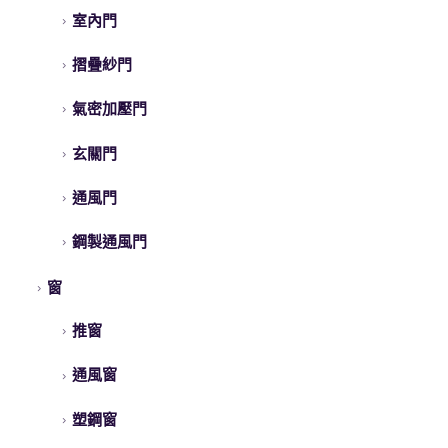
室內門
摺疊紗門
氣密加壓門
玄關門
通風門
鋼製通風門
窗
推窗
通風窗
塑鋼窗