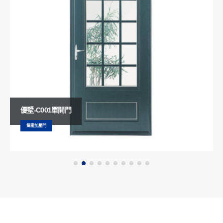
優墅-C001單開門
氣密加壓門