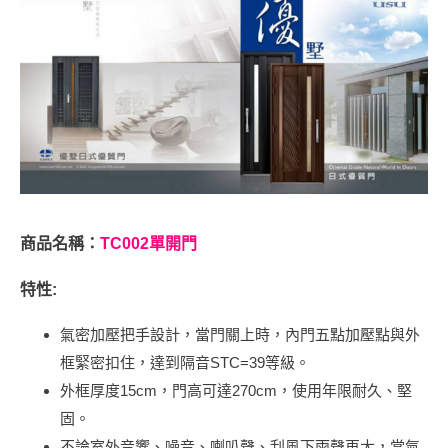
商品名稱：
TC002單開門
特性:
氣密加壓把手設計，當門關上時，內門五點加壓點與外
框緊密扣住，達到隔音STC=39等級。
外框厚度15cm，門高可達270cm，使用年限耐久、堅
固。
不論室外音響、噪音、喇叭聲、刮風下雨聲再大，當氣