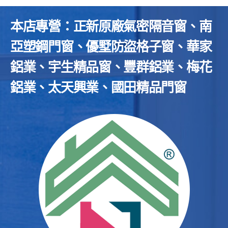
本店專營：正新原廠氣密隔音窗、南
亞塑鋼門窗、優墅防盜格子窗、華家
鋁業、宇生精品窗、豐群鋁業、梅花
鋁業、太天興業、國田精品門窗