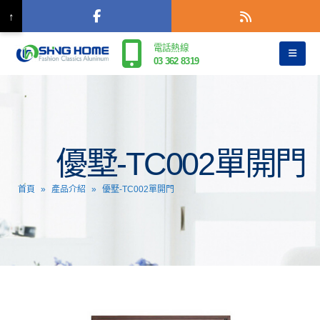
↑
電話熱線
03 362 8319
優墅-TC002單開門
首頁
»
產品介紹
»
優墅-TC002單開門