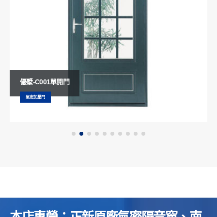
優墅-C001單開門
氣密加壓門