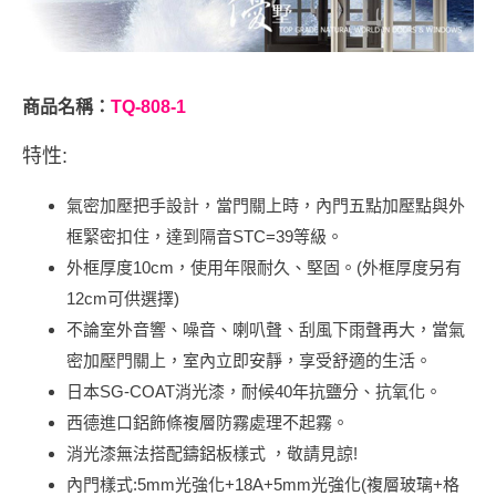
商品名稱：
TQ-808-1
特性:
氣密加壓把手設計，當門關上時，內門五點加壓點與外
框緊密扣住，達到隔音STC=39等級。
外框厚度10cm，使用年限耐久、堅固。(外框厚度另有
12cm可供選擇)
不論室外音響、噪音、喇叭聲、刮風下雨聲再大，當氣
密加壓門關上，室內立即安靜，享受舒適的生活。
日本SG-COAT消光漆，耐候40年抗鹽分、抗氧化。
西德進口鋁飾條複層防霧處理不起霧。
消光漆無法搭配鑄鋁板樣式 ，敬請見諒!
內門樣式:5mm光強化+18A+5mm光強化(複層玻璃+格