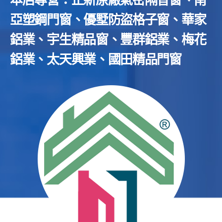
本店專營：正新原廠氣密隔音窗、南
亞塑鋼門窗、優墅防盜格子窗、華家
鋁業、宇生精品窗、豐群鋁業、梅花
鋁業、太天興業、國田精品門窗