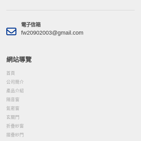
電子信箱
fw20902003@gmail.com
網站導覽
首頁
公司簡介
產品介紹
隔音窗
氣密窗
玄關門
折疊紗窗
摺疊紗門