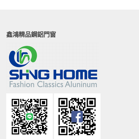
鑫鴻精品鋼鋁門窗