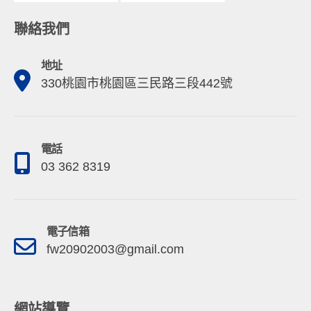
聯絡我們
地址
330桃園市桃園區三民路三段442號
電話
03 362 8319
電子信箱
fw20902003@gmail.com
網站導覽