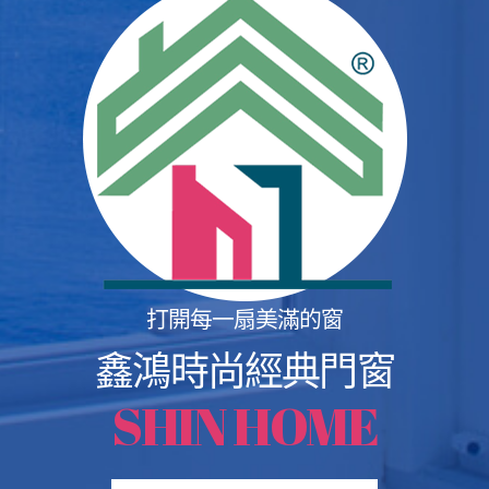
打開每一扇美滿的窗
鑫鴻時尚經典門窗
SHIN HOME