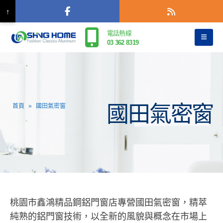
↑
電話熱線
03 362 8319
國田氣密窗
首頁
»
國田氣密窗
桃園市鑫鴻精品鋼鋁門窗店專營國田氣密窗，精萃
純熟的鋁門窗技術，以全新的風貌與概念在市場上