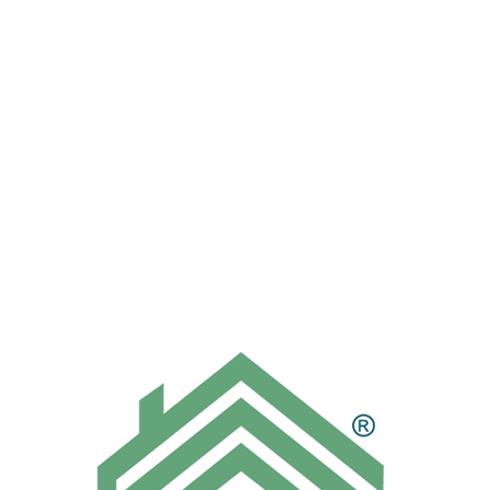
本店專營：正新原廠氣密隔音窗、南
亞塑鋼門窗、優墅防盜格子窗、華家
鋁業、宇生精品窗、豐群鋁業、梅花
鋁業、太天興業、國田精品門窗