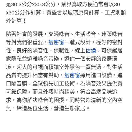
是30.3公分x30.3公分，業界為取方便通常會以30
x30公分作計算，有些會以玻璃原料計算、工資則額
外計算！
隨著社會的發展，交通噪音、生活噪音、建築噪音
等對我們很重要，
氣密窗
一體式設計，極好的密封
性、良好的隔音性、保暖性，線上
估價
，可保護居
家隱私並遠離噪音污染，還你一個安靜的家居環
境，超大的可視面積讓室外景色一覽無遺，對生活
品質的提升相當有幫助，
氣密窗
採用進口設備，進
口隔音膜，全球領先加工技術，為隔音效果提供有
可靠保障，而且外觀時尚精美，符合高端品味追
求，為你解决噪音的困擾，同時營造清新的室內空
氣，締造品位生活，營造生態家居。