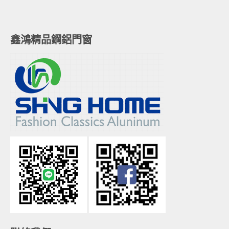
鑫鴻精品鋼鋁門窗