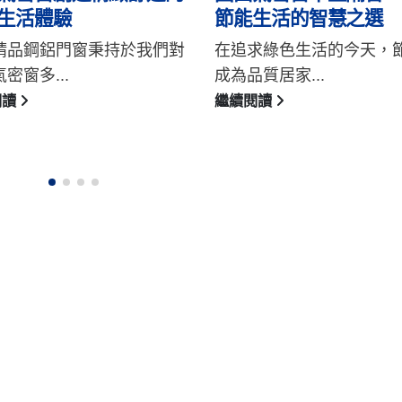
生活的智慧之選
人的客製化服務
求綠色生活的今天，節能已
鑫鴻精品鋼鋁門窗專業於
質居家...
窗，國田氣密...
閱讀
繼續閱讀