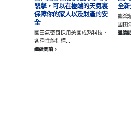
的天氣裏
全新生活體驗
節能
財產的安
鑫鴻精品鋼鋁門窗秉持於我們對
在追
國田氣密窗多...
成為品
成熟科技，
繼續閱讀
繼續