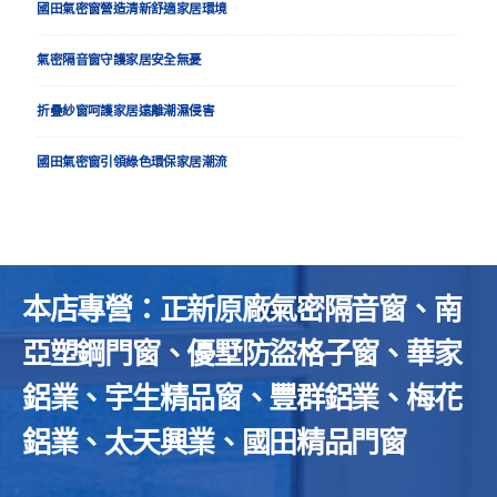
國田氣密窗營造清新舒適家居環境
氣密隔音窗守護家居安全無憂
折疊紗窗呵護家居遠離潮濕侵害
國田氣密窗引領綠色環保家居潮流
本店專營：正新原廠氣密隔音窗、南
亞塑鋼門窗、優墅防盜格子窗、華家
鋁業、宇生精品窗、豐群鋁業、梅花
鋁業、太天興業、國田精品門窗