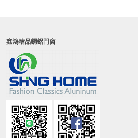
鑫鴻精品鋼鋁門窗