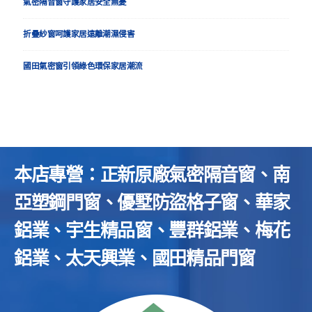
氣密隔音窗守護家居安全無憂
折疊紗窗呵護家居遠離潮濕侵害
國田氣密窗引領綠色環保家居潮流
本店專營：正新原廠氣密隔音窗、南
亞塑鋼門窗、優墅防盜格子窗、華家
鋁業、宇生精品窗、豐群鋁業、梅花
鋁業、太天興業、國田精品門窗