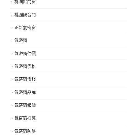
桃園鋁門窗
桃園隔音門
正新氣密窗
氣密窗
氣密窗估價
氣密窗價格
氣密窗價錢
氣密窗品牌
氣密窗報價
氣密窗推薦
氣密窗防墜