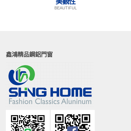
美觀性
BEAUTIFUL
鑫鴻精品鋼鋁門窗