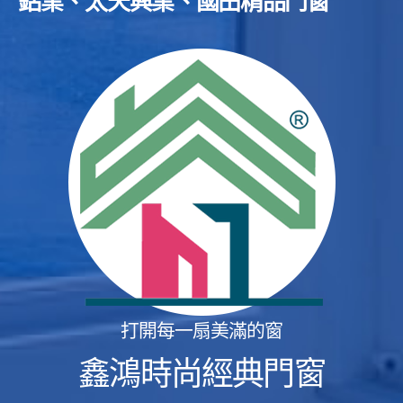
鋁業、太天興業、國田精品門窗
打開每一扇美滿的窗
鑫鴻時尚經典門窗