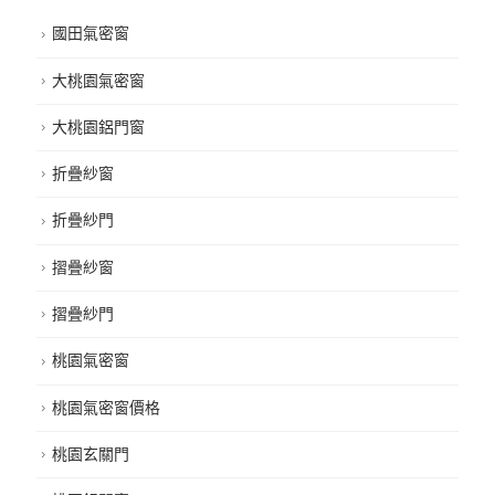
國田氣密窗
大桃園氣密窗
大桃園鋁門窗
折疊紗窗
折疊紗門
摺疊紗窗
摺疊紗門
桃園氣密窗
桃園氣密窗價格
桃園玄關門