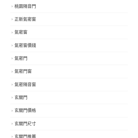
桃園隔音門
正新氣密窗
氣密窗
氣密窗價錢
氣密門
氣密門窗
氣密隔音窗
玄關門
玄關門價格
玄關門尺寸
玄關門推薦