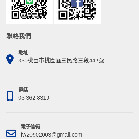
聯絡我們
地址
330桃園市桃園區三民路三段442號
電話
03 362 8319
電子信箱
fw20902003@gmail.com