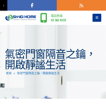
↑
電話熱線
03 362 8319
氣密門窗隔音之鑰，
開啟靜謐生活
首頁
»
氣密門窗隔音之鑰，開啟靜謐生活