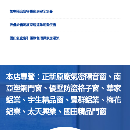
氣密隔音窗守護家居安全無憂
折疊紗窗呵護家居遠離潮濕侵害
國田氣密窗引領綠色環保家居潮流
本店專營：正新原廠氣密隔音窗、南
亞塑鋼門窗、優墅防盜格子窗、華家
鋁業、宇生精品窗、豐群鋁業、梅花
鋁業、太天興業、國田精品門窗