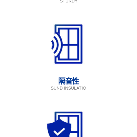
STURDY
隔音性
SUND INSULATIO