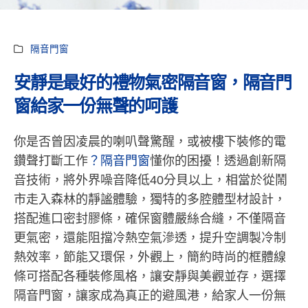
隔音門窗
安靜是最好的禮物氣密隔音窗，隔音門
窗給家一份無聲的呵護
你是否曾因凌晨的喇叭聲驚醒，或被樓下裝修的電
鑽聲打斷工作
？隔音門窗
懂你的困擾！透過創新隔
音技術，將外界噪音降低40分貝以上，相當於從鬧
市走入森林的靜謐體驗，獨特的多腔體型材設計，
搭配進口密封膠條，確保窗體嚴絲合縫，不僅隔音
更氣密，還能阻擋冷熱空氣滲透，提升空調製冷制
熱效率，節能又環保，外觀上，簡約時尚的框體線
條可搭配各種裝修風格，讓安靜與美觀並存，選擇
隔音門窗，讓家成為真正的避風港，給家人一份無