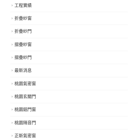
工程實績
折疊紗窗
折疊紗門
摺疊紗窗
摺疊紗門
最新消息
桃園氣密窗
桃園玄關門
桃園鋁門窗
桃園隔音門
正新氣密窗