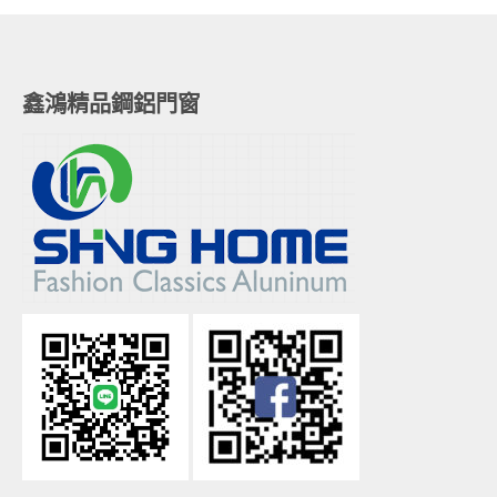
鑫鴻精品鋼鋁門窗