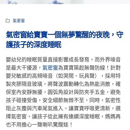
氣密窗
氣密窗給寶寶一個無夢驚醒的夜晚，守
護孩子的深度睡眠
嬰幼兒的睡眠質量直接影響成長發育，而外界噪音
是最大干擾源，
氣密窗
為寶寶築起無聲防線！針對
嬰兒敏感的高頻噪音（如哭鬧、玩具聲），採用特
製夾膠隔音玻璃，將聲波震動轉化為熱能消散，確
保室內安靜無擾，圓弧角設計與防夾手五金，避免
孩子碰撞受傷，安全細節無微不至，同時，氣密性
阻止灰塵與汽車尾氣進入，讓寶寶呼吸更清新，選
擇氣密窗，讓孩子從此擁有連續深度睡眠，媽媽再
也不用擔心一聲喇叭驚醒娃！