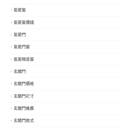
氣密窗
氣密窗價錢
氣密門
氣密門窗
氣密隔音窗
玄關門
玄關門價格
玄關門尺寸
玄關門推薦
玄關門款式