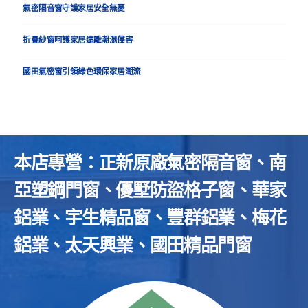
氣密隔音窗守護家居安全無憂
折疊紗窗呵護家居遠離潮濕侵害
國田氣密窗引領綠色環保家居潮流
本店專營：正新原廠氣密隔音窗、南
亞塑鋼門窗、優墅防盜格子窗、華家
鋁業、宇生精品窗、豐群鋁業、梅花
鋁業、太天興業、國田精品門窗