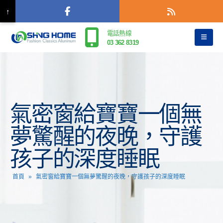
↑
電話熱線
03 362 8319
氣密窗給寶寶一個無
夢驚醒的夜晚，守護
孩子的深度睡眠
首頁
»
氣密窗給寶寶一個無夢驚醒的夜晚，守護孩子的深度睡眠