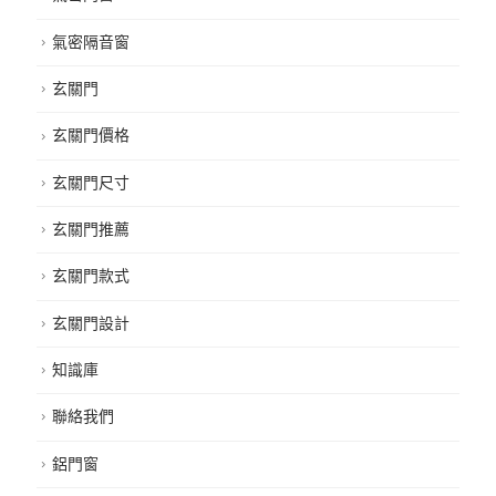
氣密隔音窗
玄關門
玄關門價格
玄關門尺寸
玄關門推薦
玄關門款式
玄關門設計
知識庫
聯絡我們
鋁門窗