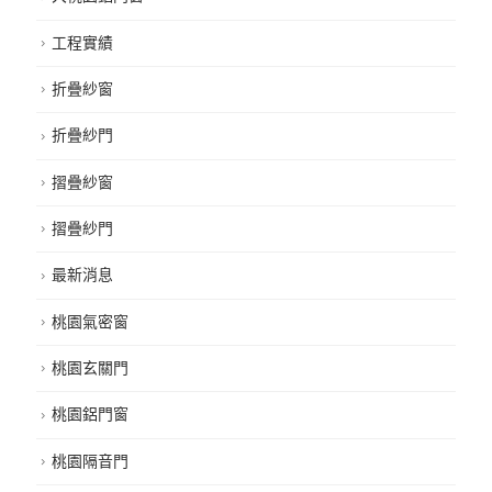
工程實績
折疊紗窗
折疊紗門
摺疊紗窗
摺疊紗門
最新消息
桃園氣密窗
桃園玄關門
桃園鋁門窗
桃園隔音門