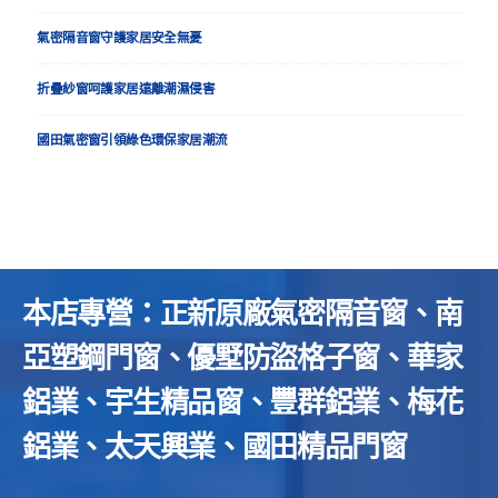
氣密隔音窗守護家居安全無憂
折疊紗窗呵護家居遠離潮濕侵害
國田氣密窗引領綠色環保家居潮流
本店專營：正新原廠氣密隔音窗、南
亞塑鋼門窗、優墅防盜格子窗、華家
鋁業、宇生精品窗、豐群鋁業、梅花
鋁業、太天興業、國田精品門窗