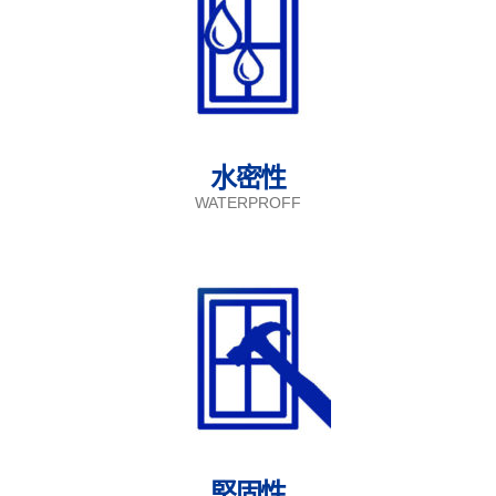
水密性
WATERPROFF
堅固性