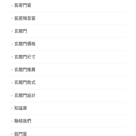
氣密門窗
氣密隔音窗
玄關門
玄關門價格
玄關門尺寸
玄關門推薦
玄關門款式
玄關門設計
知識庫
聯絡我們
鋁門窗