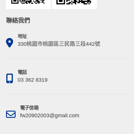
聯絡我們
地址
330桃園市桃園區三民路三段442號
電話
03 362 8319
電子信箱
fw20902003@gmail.com