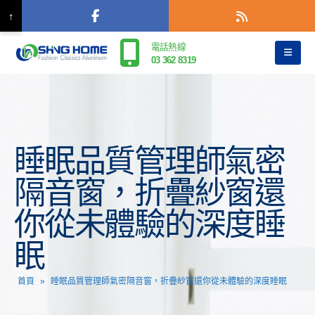
↑
電話熱線
03 362 8319
睡眠品質管理師氣密
隔音窗，折疊紗窗還
你從未體驗的深度睡
眠
首頁
»
睡眠品質管理師氣密隔音窗，折疊紗窗還你從未體驗的深度睡眠