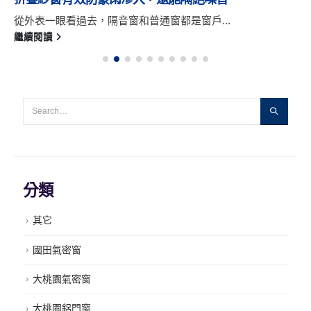
從外表一眼看過去，隔音窗和普通窗都是窗戶...
繼續閱讀
分類
其它
國田氣密窗
大桃園氣密窗
大桃園鋁門窗