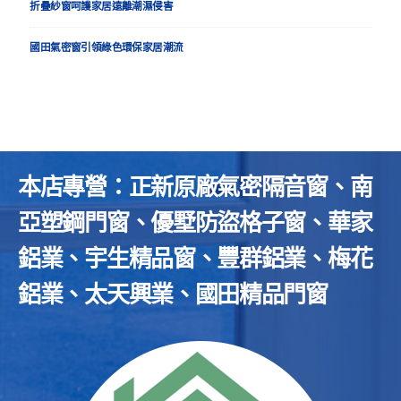
折疊紗窗呵護家居遠離潮濕侵害
國田氣密窗引領綠色環保家居潮流
本店專營：正新原廠氣密隔音窗、南
亞塑鋼門窗、優墅防盜格子窗、華家
鋁業、宇生精品窗、豐群鋁業、梅花
鋁業、太天興業、國田精品門窗