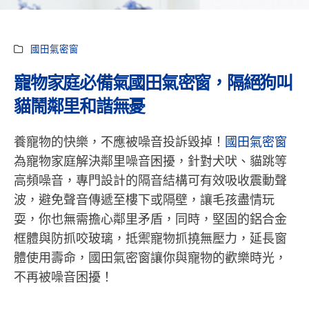
國田氣密窗
寵物家庭必備氣國田氣密窗，隔絕狗叫
貓鬧鄰里和諧無憂
養寵物的快樂，不應被噪音投訴毀掉！
國田氣密窗
為寵物家庭解決鄰里噪音困擾，針對犬吠、貓跳等
高頻噪音，專門設計的隔音結構可有效吸收震動聲
波，避免聲音傳遞至樓下或隔壁，讓毛孩盡情玩
耍，你也無需擔心鄰里矛盾，同時，堅固的鋁合金
框體與防抓咬玻璃，抵禦寵物抓撓無壓力，延長窗
體使用壽命，國田氣密窗讓你與寵物的歡樂時光，
不再被噪音困擾！