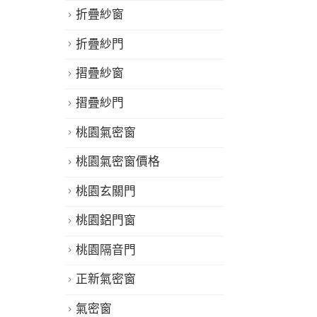
折疊紗窗
折疊紗門
摺疊紗窗
摺疊紗門
桃園氣密窗
桃園氣密窗價格
桃園玄關門
桃園鋁門窗
桃園隔音門
正新氣密窗
氣密窗