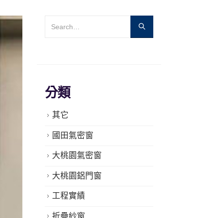
分類
其它
國田氣密窗
大桃園氣密窗
大桃園鋁門窗
工程實績
折疊紗窗