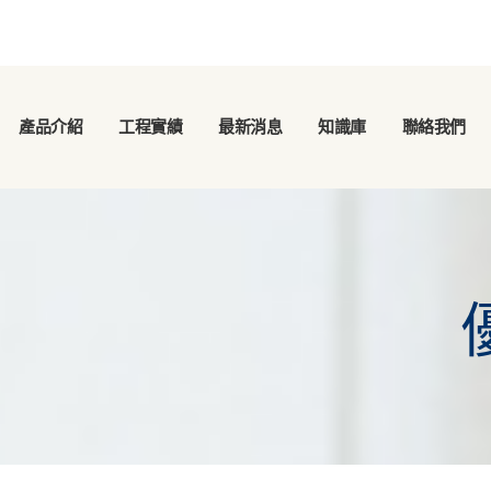
產品介紹
工程實績
最新消息
知識庫
聯絡我們