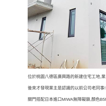
位於桃園八德區廣興路的新建住宅工地,
後來才發現業主是認識的以前公司老同事
關門搭配日本進口MIWA無障礙鎖,顏色B5