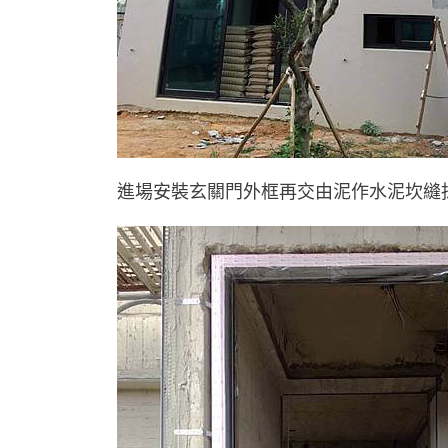
進場安裝玄關門外框再交由泥作水泥坎縫