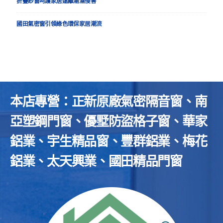
折疊紗窗呵護家居遠離潮濕侵害
國田氣密窗引領綠色環保家居潮流
本店專營：正新原廠氣密隔音窗、南
亞塑鋼門窗、優墅防盜格子窗、華家
鋁業、宇生精品窗、豐群鋁業、梅花
鋁業、太天興業、國田精品門窗