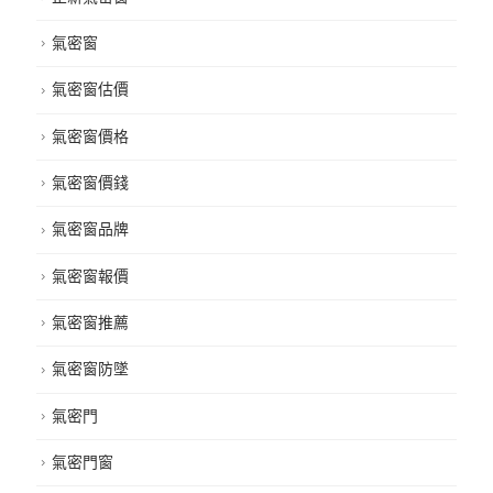
氣密窗
氣密窗估價
氣密窗價格
氣密窗價錢
氣密窗品牌
氣密窗報價
氣密窗推薦
氣密窗防墜
氣密門
氣密門窗