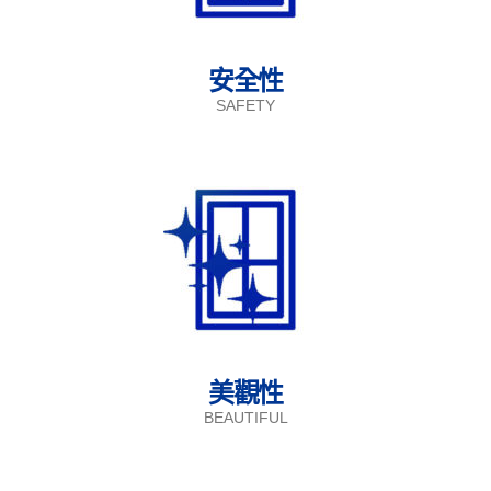
安全性
SAFETY
美觀性
BEAUTIFUL