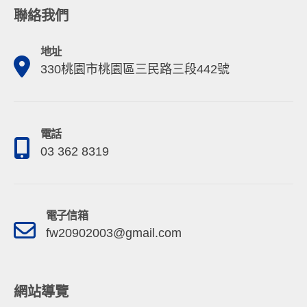
聯絡我們
地址
330桃園市桃園區三民路三段442號
電話
03 362 8319
電子信箱
fw20902003@gmail.com
網站導覽