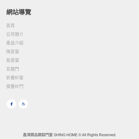
網站導覽
首頁
公司簡介
產品介紹
隔音窗
氣密窗
玄關門
折疊紗窗
摺疊紗門
鑫鴻精品鋼鋁門窗 SHING HOME © All Rights Reserved.