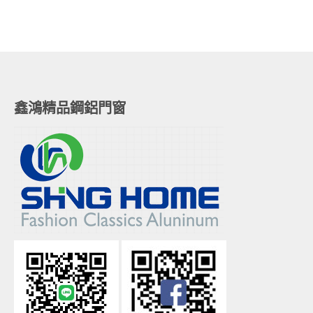
鑫鴻精品鋼鋁門窗