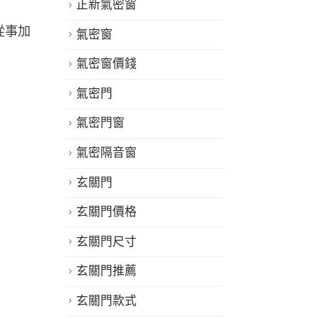
窗讓喧囂止步
締造一個
正新氣密窗
成為了
現代都市生活中，車流、施工、
生活中來
氣密窗
人群的噪音總...
人疲憊不堪，
氣密窗價錢
繼續閱讀
繼續閱讀
氣密門
氣密門窗
氣密隔音窗
玄關門
玄關門價格
玄關門尺寸
玄關門推薦
玄關門款式