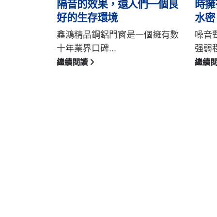
們一個良
時擁有美好景觀與更强大的
戶最
水密、氣密效能
鑫鴻
一個擁有數
噪音對人的影響和危害跟噪音的
工及銷
强弱程度有直...
繼續
繼續閱讀