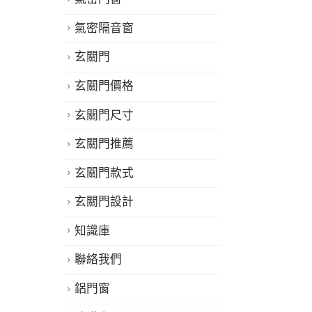
氣密隔音窗
玄關門
打開每一扇美滿的窗
玄關門價格
鑫鴻時尚經典門窗
玄關門尺寸
玄關門推薦
SHIN HOME
玄關門款式
玄關門設計
服務專線：03 362 8319
知識庫
聯絡我們
鋁門窗