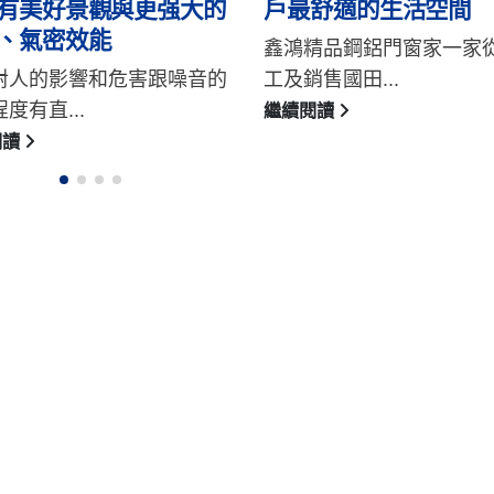
舒適的生活空間
居環境
精品鋼鋁門窗家一家從事加
炎熱的天氣，讓家居通風
售國田...
關鍵，國田氣...
閱讀
繼續閱讀