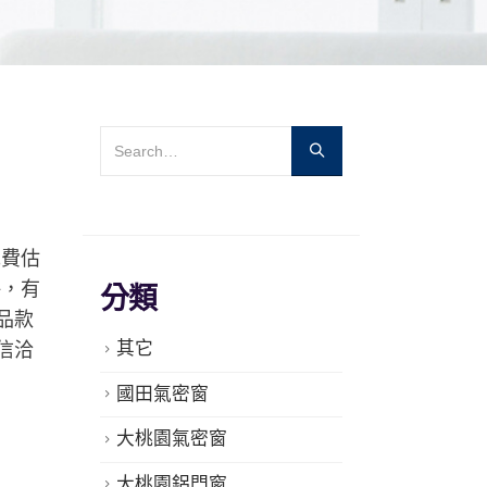
免費估
評，有
分類
品款
其它
信洽
國田氣密窗
大桃園氣密窗
大桃園鋁門窗