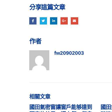
分享這篇文章
作者
fw20902003
相關
文章
能够達到
國田氣密窗讓居家空間能同
國田