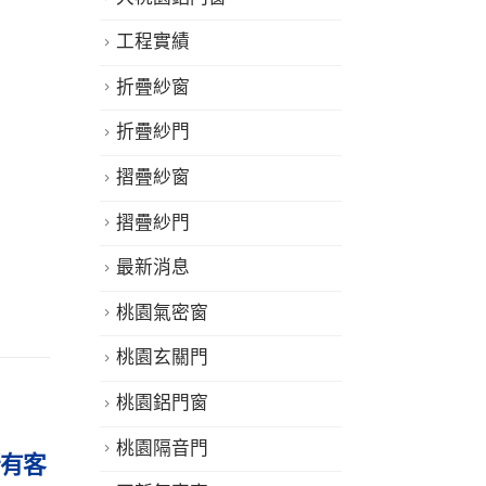
工程實績
折疊紗窗
折疊紗門
摺疊紗窗
摺疊紗門
最新消息
桃園氣密窗
桃園玄關門
桃園鋁門窗
桃園隔音門
舒適家
居家寧靜新標準，國田氣密
國田氣密