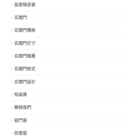
氣密隔音窗
玄關門
玄關門價格
玄關門尺寸
玄關門推薦
玄關門款式
玄關門設計
知識庫
聯絡我們
鋁門窗
防墜窗