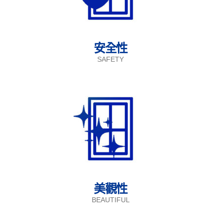
安全性
SAFETY
美觀性
BEAUTIFUL