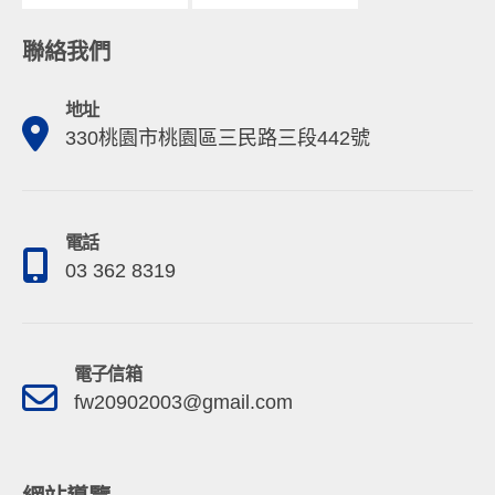
聯絡我們
地址
330桃園市桃園區三民路三段442號
電話
03 362 8319
電子信箱
fw20902003@gmail.com