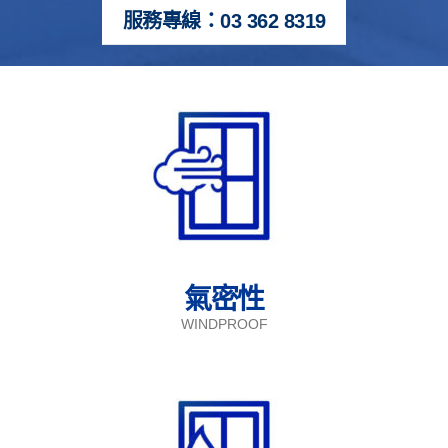
服務專線：03 362 8319
氣密性
WINDPROOF